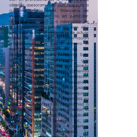
obtener asesoramiento con respecto a
cualquier asunto legal, financiero, de
inversión o de seguros en particular.
Ningún lector, usuario o navegador de
la información contenida en este sitio
web debe actuar o abstenerse de actuar
sobre la base de la información
proporcionada sin buscar primero el
asesoramiento profesional de un
abogado de la industria pertinente. Solo
un profesional certificado y/o
autorizado por la industria puede
garantizar que la información contenida
en este documento (y su interpretación
de la misma) sea aplicable o apropiada
para su situación particular. El uso y
acceso a estos materiales o a cualquiera
de los enlaces o recursos contenidos en
este sitio web no crea un compromiso o
una relación de cliente entre el lector, el
usuario o el navegador y Syndicate
Legal & Financial Services, Inc., o
cualquiera de sus agentes,
representantes y/o empleados. Se