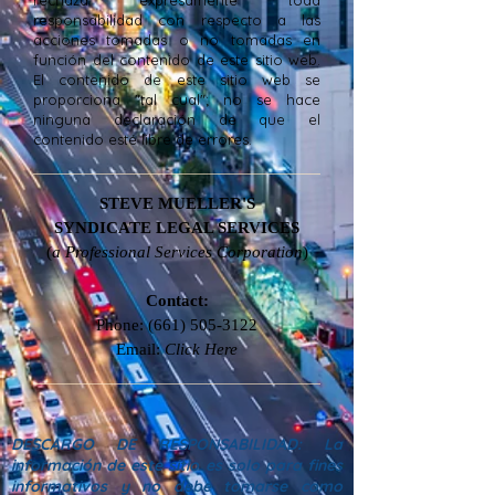
rechaza expresamente toda
responsabilidad con respecto a las
acciones tomadas o no tomadas en
función del contenido de este sitio web.
El contenido de este sitio web se
proporciona "tal cual"; no se hace
ninguna declaración de que el
contenido esté libre de errores.
STEVE MUELLER'S
SYNDICATE LEGAL SERVICES
(
a Professional Services Corporation
)​
Contact:
Phone:
(661) 505-3122
Email:
Click Here
DESCARGO DE RESPONSABILIDAD: La
información de este sitio es solo para fines
informativos y no debe tomarse como