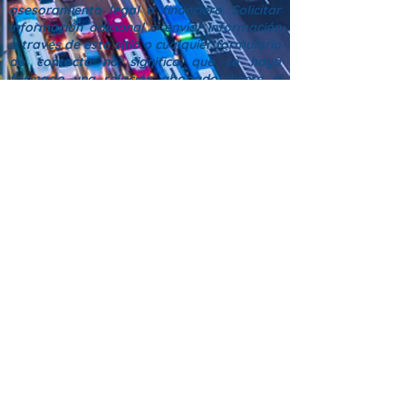
asesoramiento legal o financiero. Solicitar
información adicional o enviar información
a través de este sitio o cualquier formulario
de contacto no significa que se haya
formado una relación abogado-cliente ni
ninguna otra relación proveedor-cliente de
servicios profesionales. Syndicate Legal
Plans es propiedad de Syndicate Legal &
Financial, LLC, una oficina de asistencia en
documentación legal autorizada,
garantizada y asegurada debidamente
registrada en el condado de Los Ángeles (n.
°
2024100564
). Para conocer los términos y
condiciones,
haga clic aquí
.